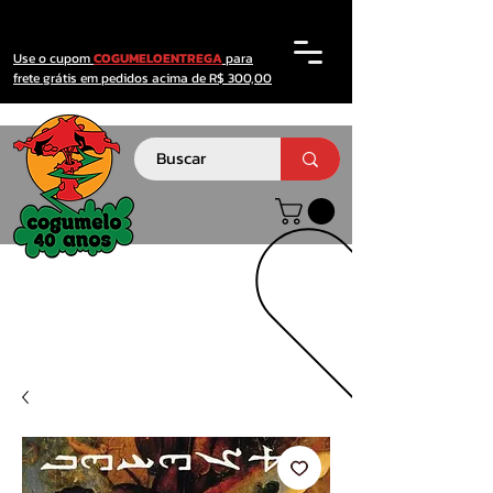
Use o cupom
COGUMELOENTREGA
para
frete grátis em pedidos acima de R$ 300,00