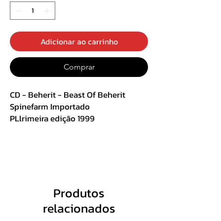
Adicionar ao carrinho
Comprar
CD - Beherit - Beast Of Beherit
Spinefarm Importado
PLlrimeira edição 1999
Track List :
1 Beast Of Damnation 4:17
2 Hail Sathanas 1:47
3 Fallen Souls 2:55
Produtos
4 Six Days With Lord Diabolus 3:30
relacionados
5 Nocturnal Evil 2:44