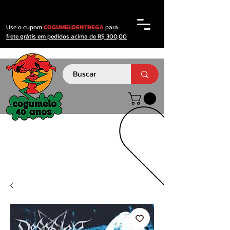
Use o cupom
COGUMELOENTREGA
para
frete grátis em pedidos acima de R$ 300,00