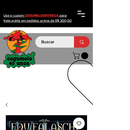
Use o cupom
COGUMELOENTREGA
para
frete grátis em pedidos acima de R$ 300,00