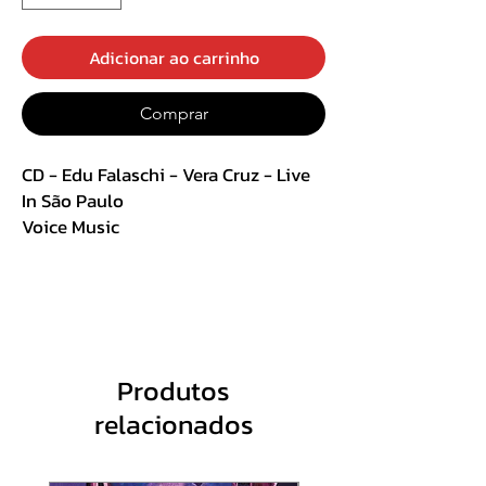
Adicionar ao carrinho
Comprar
CD - Edu Falaschi - Vera Cruz - Live
In São Paulo
Voice Music
Acrílico
Track List:
1. Burden
2. The Ancestry
Produtos
3. Sea of Uncertainties Skies in Your
relacionados
Eyes
4. Frol de La Mar