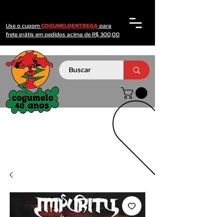
Use o cupom
COGUMELOENTREGA
para
frete grátis em pedidos acima de R$ 300,00