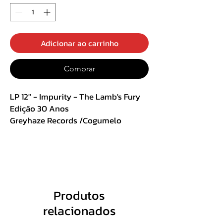
Adicionar ao carrinho
Comprar
LP 12" - Impurity - The Lamb's Fury
Edição 30 Anos
Greyhaze Records /Cogumelo
Records
Importado
Com poster, caderno e entrevista
Track List :
Produtos
Lado A
relacionados
A1 Introduction