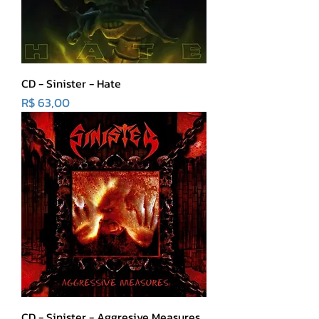
CD - Sinister - Hate
Preço
R$ 63,00
CD - Sinister - Aggresive Measures