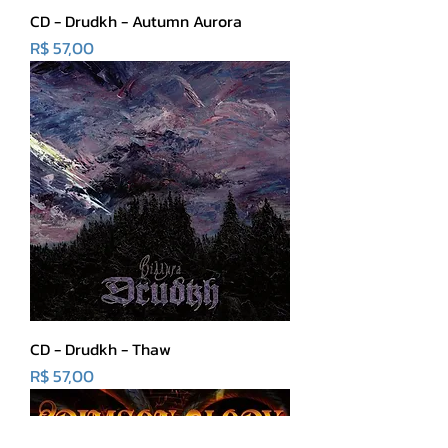
CD - Drudkh - Autumn Aurora
Preço
R$ 57,00
CD - Drudkh - Thaw
Preço
R$ 57,00