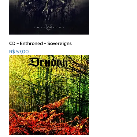
CD - Enthroned - Sovereigns
Preço
R$ 57,00