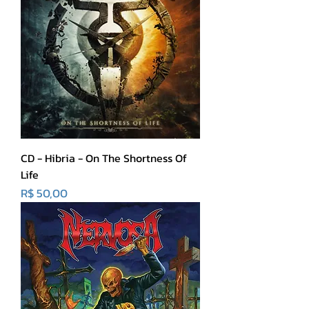
CD - Hibria - On The Shortness Of
Life
Preço
R$ 50,00