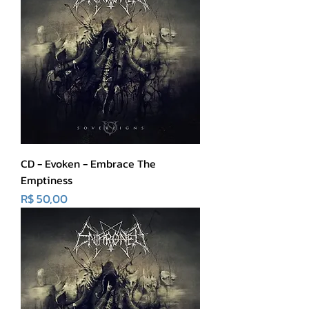
CD - Evoken - Embrace The
Emptiness
Preço
R$ 50,00