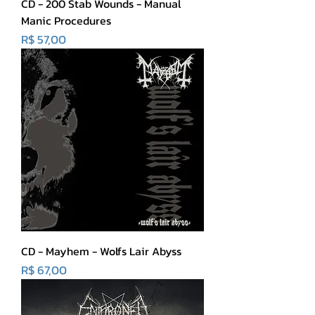
CD - 200 Stab Wounds - Manual
Manic Procedures
Preço
R$ 57,00
CD - Mayhem - Wolfs Lair Abyss
Preço
R$ 67,00