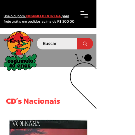
Use o cupom
COGUMELOENTREGA
para
frete grátis em pedidos acima de R$ 300,00
CD´s Nacionais