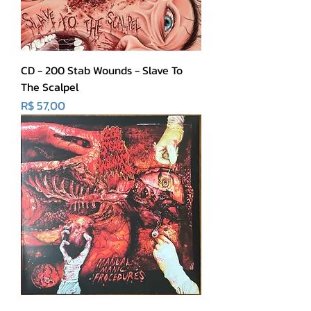
CD - 200 Stab Wounds - Slave To
The Scalpel
Preço
R$ 57,00