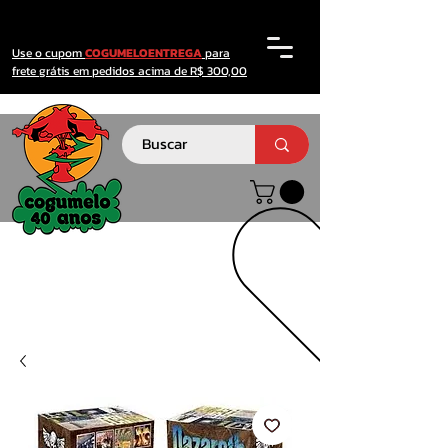
Use o cupom
COGUMELOENTREGA
para
frete grátis em pedidos acima de R$ 300,00