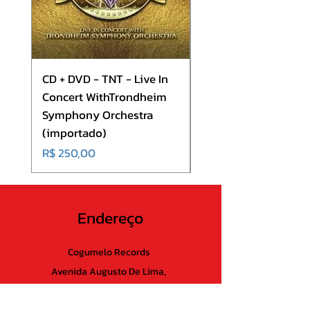
CD + DVD - TNT - Live In
CD - Europe - Europ
Concert WithTrondheim
(importado)
Symphony Orchestra
Preço
R$ 180,00
(importado)
Preço
R$ 250,00
Endereço
Cogumelo Records
Avenida Augusto De Lima,
555 - Lojas 21 e 22