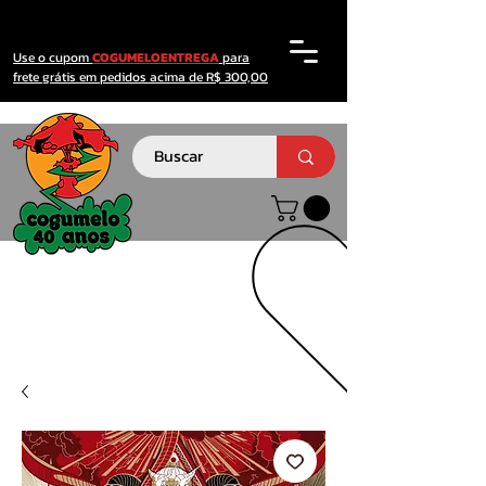
Use o cupom
COGUMELOENTREGA
para
frete grátis em pedidos acima de R$ 300,00