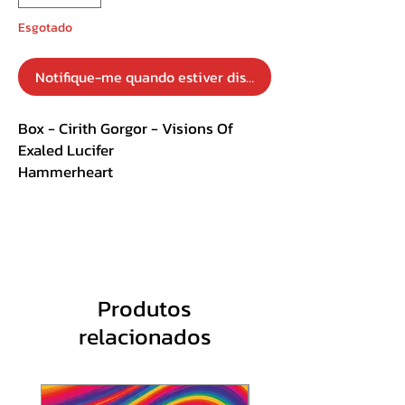
Esgotado
Notifique-me quando estiver disponível
Box - Cirith Gorgor - Visions Of
Exaled Lucifer
Hammerheart
Importado
Digibook A 5 Duplo
Track List :
1-1 Salvator
Produtos
1-2 A Vision Of Exalted Lucifer
relacionados
1-3 Of Black Dimension...
1-4 ...And Demonic Wisdom
1-5 Wille Zur Macht