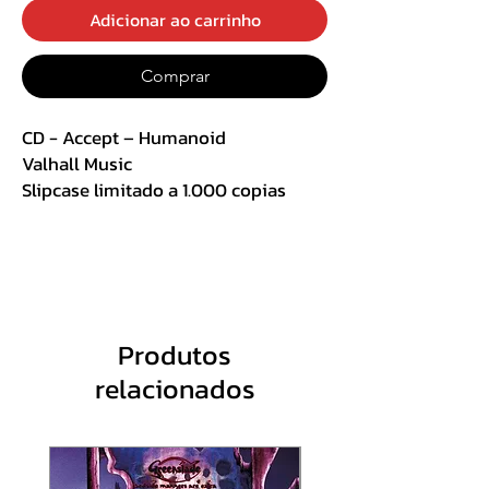
Adicionar ao carrinho
Comprar
CD - Accept ‎– Humanoid
Valhall Music
Slipcase limitado a 1.000 copias
numerado a mão
Inclui poster 36 x 36
R$63,00 + Frete
Produtos
Track List :
relacionados
1. Diving into Sin
2. Humanoid
3. Frankenstein