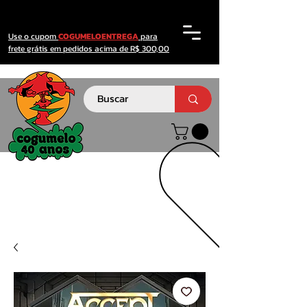
Use o cupom
COGUMELOENTREGA
para
frete grátis em pedidos acima de R$ 300,00