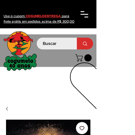
Use o cupom
COGUMELOENTREGA
para
frete grátis em pedidos acima de R$ 300,00