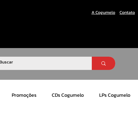
A Cogumelo
Contato
Promoções
CDs Cogumelo
LPs Cogumelo