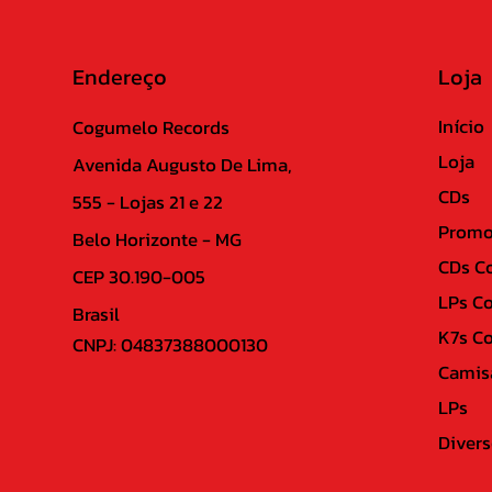
Endereço
Loja
Início
Cogumelo Records
Loja
Avenida Augusto De Lima,
CDs
555 - Lojas 21 e 22
Promo
Belo Horizonte - MG
CDs C
CEP 30.190-005
LPs C
Brasil
K7s C
CNPJ: 04837388000130
Camis
LPs
Divers