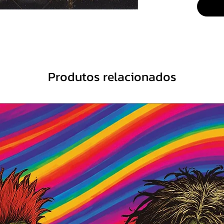
5. Wish
6. The 
7. The
8. No P
9. Wind
10. Spr
Produtos relacionados
11. Mor
12. La
13. Gate
Bonus T
14- Spr
15- La