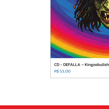
CD - DEFALLA – Kingzobullshi
Preço
R$ 53,00