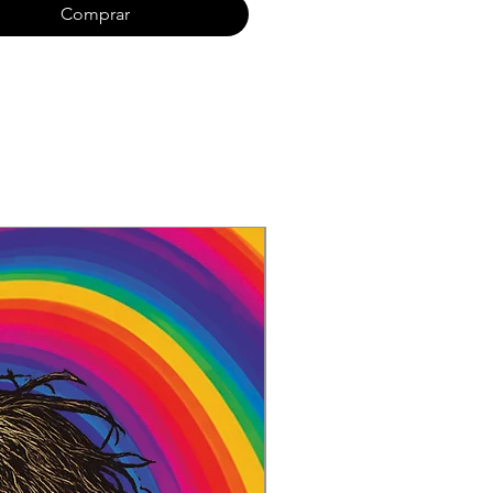
ing Well 4:00
Comprar
Temple Of Hate 5:13
 Shadow Hunter 8:06
ain For The Dead 5:05
s Of Destination 6:56
outs Of Time 5:09
ning Star 7:39
te Redemption 4:55
 XIII 5:06
racks :
ead Your Fire
te Redemption