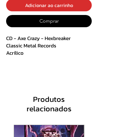
Adicionar ao carrinho
Comprar
CD - Axe Crazy ‎- Hexbreaker
Classic Metal Records
Acrílico
Track List:
1. Under Command
2. Witche's Trasure (Walpurgis Tales
Part 1)
Produtos
3. Never Look Back
relacionados
4. Evilbreaker
5. Fast And Loud
6. Ritual Of Steel / Fuel For Life
7. Out Of The Darkness