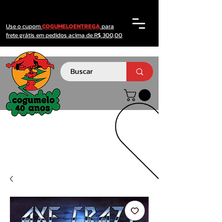
Use o cupom
COGUMELOENTREGA
para
frete grátis em pedidos acima de R$ 300,00