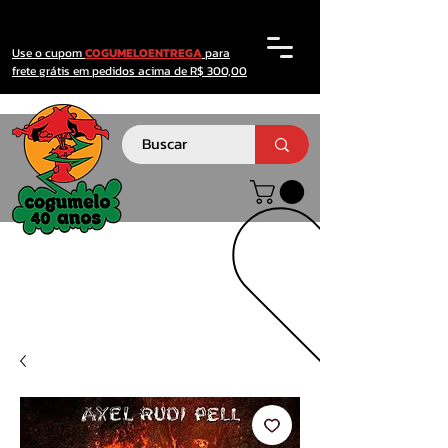
Use o cupom
COGUMELOENTREGA
para
frete grátis em pedidos acima de R$ 300,00