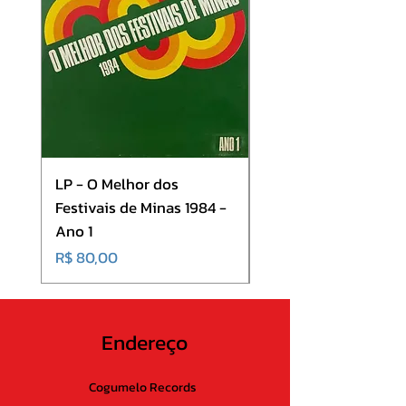
11. I Put A Spell On You
12. Beyond The Light
13. Quarantined 1
LP - O Melhor dos
LP - SINGLE - A Cor 
Festivais de Minas 1984 -
Som - Dança Baiana
Ano 1
Onde Todos Estão
Preço
Preço
R$ 80,00
R$ 80,00
Endereço
Cogumelo Records