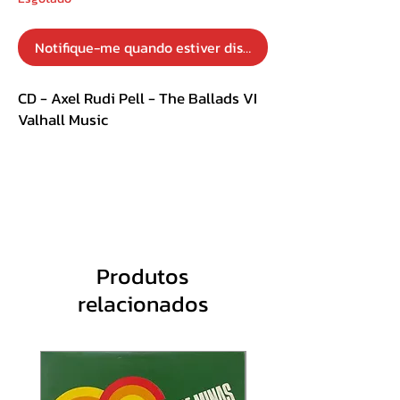
Notifique-me quando estiver disponível
CD - Axel Rudi Pell - The Ballads VI
Valhall Music
Track List :
1. Revelations
2. Diamonds And Rust
3. Morning Star
4. Dust In The Wind
Produtos
5. Hidden Secrets
relacionados
6. Gone With The Wind
7. Shes A Lady
8. Room With A View
9. Fly With Me
10. As Blind As A Fool Can Be