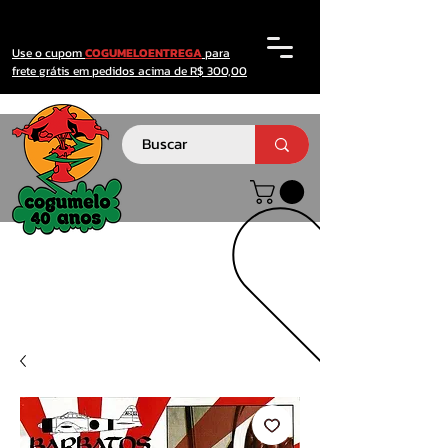
Use o cupom
COGUMELOENTREGA
para
frete grátis em pedidos acima de R$ 300,00