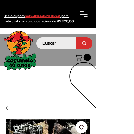
Use o cupom
COGUMELOENTREGA
para
frete grátis em pedidos acima de R$ 300,00