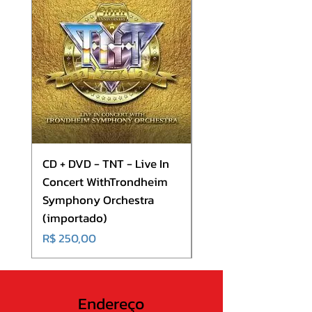
Sathan
7. Possessed Burning Eyes
8. Sado Messiah
CD + DVD - TNT - Live In
CD - Europe - Europ
Concert WithTrondheim
(importado)
Symphony Orchestra
Preço
R$ 180,00
(importado)
Preço
R$ 250,00
Endereço