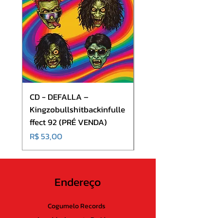
9. Drought of Mercy
10. Psychosister
11. Ravage Of Empires
CD - DEFALLA –
CD - Volkana - Mindt
Kingzobullshitbackinfulle
(CD + DVD)
ffect 92 (PRÉ VENDA)
Preço
R$ 70,00
Preço
R$ 53,00
Endereço
Cogumelo Records