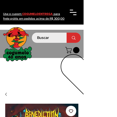
Use o cupom
COGUMELOENTREGA
para
frete grátis em pedidos acima de R$ 300,00