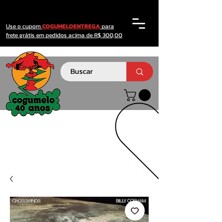
Use o cupom
COGUMELOENTREGA
para
frete grátis em pedidos acima de R$ 300,00