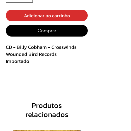
Adicionar ao carrinho
Comprar
CD - Billy Cobham - Crosswinds
Wounded Bird Records
Importado
Track List :
1. Spanish Moss - A Sound Portrait:
- a. Spanish Moss (4:11)
- b. Savannah The Serene (5:14)
- c. Storm (2:52)
Produtos
- d. Flash Flood (5:08)
relacionados
2. Pleasant Pheasant (5:21)
3. Heather (8:40)