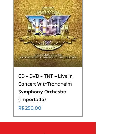
4. Crosswind (3:42)
CD + DVD - TNT - Live In
CD - Europe - Europ
Concert WithTrondheim
(importado)
Symphony Orchestra
Preço
R$ 180,00
(importado)
Preço
R$ 250,00