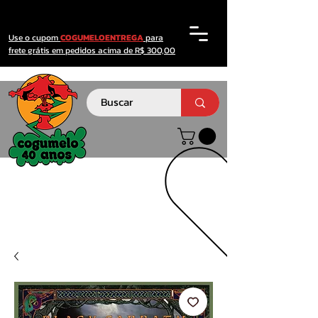
Use o cupom
COGUMELOENTREGA
para
frete grátis em pedidos acima de R$ 300,00