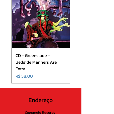
9 Heaven In Black 4:05
CD - Greenslade -
CD - Hibria - On The
Bedside Manners Are
Shortness Of Life
Extra
Preço
R$ 50,00
Preço
R$ 58,00
Endereço
Cogumelo Records