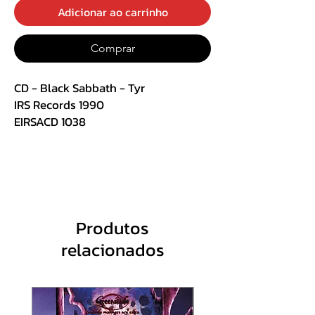
Adicionar ao carrinho
Comprar
CD - Black Sabbath - Tyr
IRS Records 1990
EIRSACD 1038
Track List :
1 Anno Mundi 6:12
2 The Law Maker 3:53
3 Jerusalem 3:59
Produtos
4 The Sabbath Stones 6:46
relacionados
5 The Battle Of Tyr 1:08
6 Odin's Court 2:42
7 Valhalla 4:41
8 Feels Good To Me 5:44