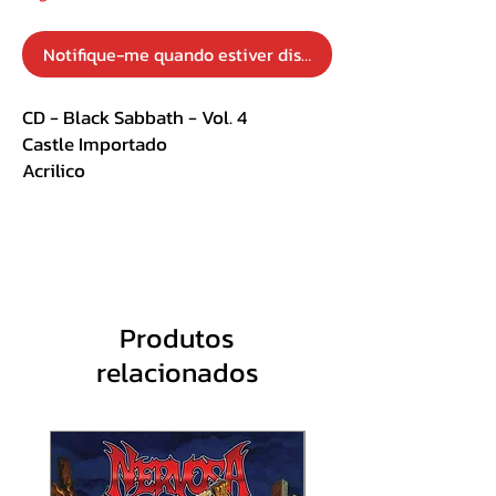
Notifique-me quando estiver disponível
CD - Black Sabbath - Vol. 4
Castle Importado
Acrilico
Track List :
1. Wheels of Confusion
2. Tomorrow s Dream
3. Changes
Produtos
4. FX
relacionados
5. Supernaut
6. Snowblind
7. Cornucopia
8. Laguna Sunrise
9. St. Vitus