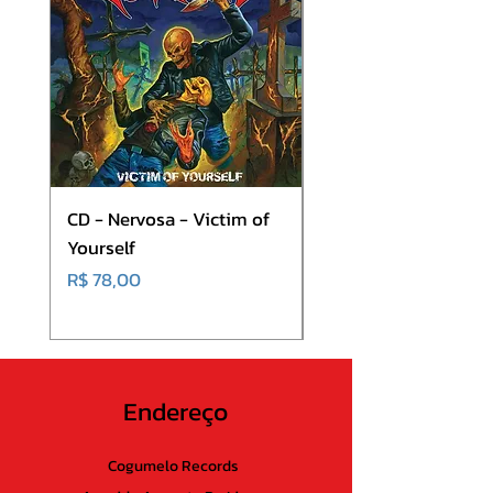
10. Under the Sun
CD - Nervosa - Victim of
CD - Nervosa - Down
Yourself
of Mankind
Preço
Preço
R$ 78,00
R$ 78,00
Endereço
Cogumelo Records