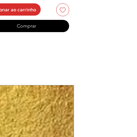
The Legacy:
onar ao carrinho
r The Wall
 Haunting
Comprar
nt Offerings
ing Waters
T.L.O.D.
t Strike Is Deadly
Or Die
ne In The Dark
calyptic City
 The New Order:
e Inhabitants
 New Order
l By Fire
 The Pit
nosis