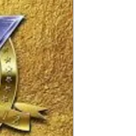
ciples Of The Watch
 Preacher
ody's Fault
ay Of Reckoning
cal Death (A Dirge)
Practice What You Preach:
ctice What You Preach
ilous Nation
 Life
e Is Coming
ssed In Contempt
enhouse Effect
s Of Omission
 Ballad
htmare (Coming Back To You)
fusion Fusion