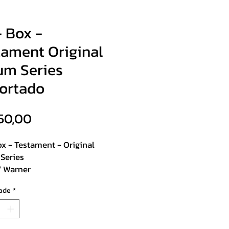
- Box -
tament Original
um Series
ortado
Preço
50,00
x - Testament - Original
Series
/ Warner
m 05 CDS - The Legacy, The
ade
*
der, Practice What You
 Souls Of Black e The Ritual