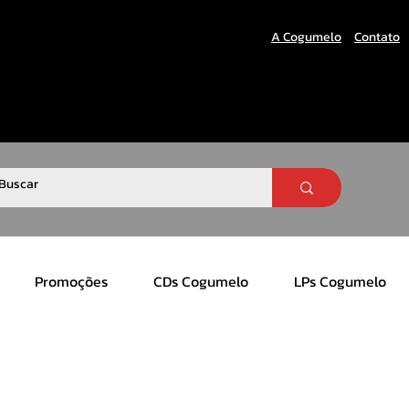
A Cogumelo
Contato
Promoções
CDs Cogumelo
LPs Cogumelo