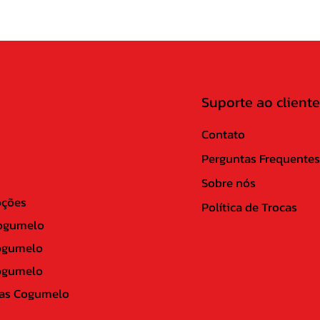
04.Let
05.The
06.Dea
07.As 
08.Ag
09.The
Suporte ao cliente
10.Retu
11.Tro
Contato
Perguntas Frequentes
Sobre nós
ções
Política de Trocas
ogumelo
ogumelo
ogumelo
as Cogumelo