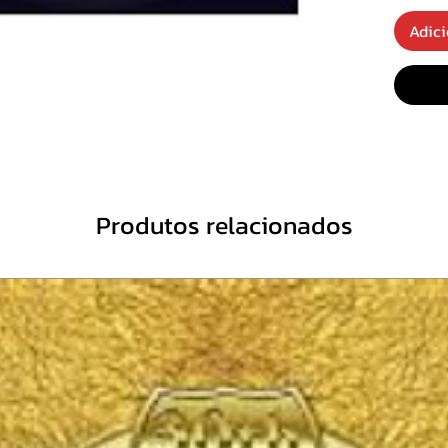
CD 1 - 
Adici
01.Ove
02.The
03.Bur
04.Rag
05.C.O.
06.Firs
07.Do 
Produtos relacionados
08.Alo
09.Apo
CD 2 -
01.Eeri
02.The
03.Tria
04.Into
05.Hyp