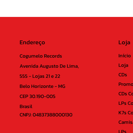
Endereço
Loja
Início
Cogumelo Records
Loja
Avenida Augusto De Lima,
CDs
555 - Lojas 21 e 22
Promo
Belo Horizonte - MG
CDs C
CEP 30.190-005
LPs C
Brasil
K7s C
CNPJ: 04837388000130
Camis
LPs