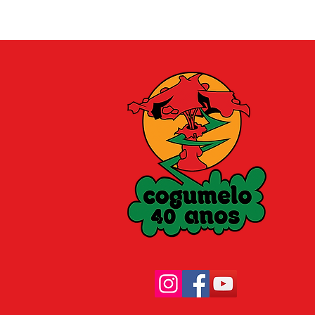
 Go Of My World
 Ritual
dline
The Seasons Grey
ony
 Sermon
rn To Serenity
ubled Dreams