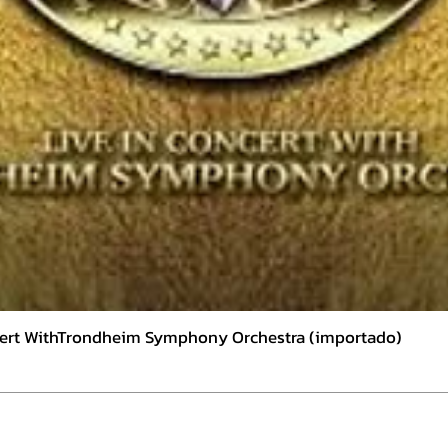
CD 4 - 
01.Beg
02.Fac
03.Fall
04.Sou
05.Abs
06.Lov
07.Mal
08.One
09.The
10.Sev
CD - 5 
ncert WithTrondheim Symphony Orchestra (importado)
01.Sig
02.Elec
03.So 