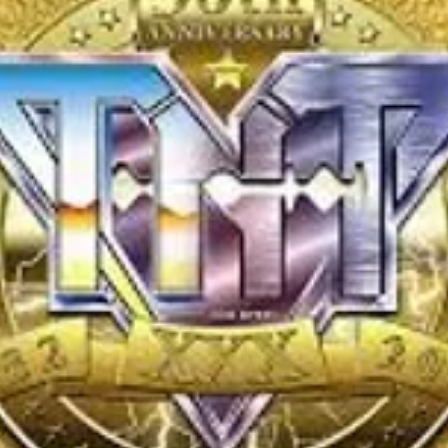
06.Dis
07.The
08.Nob
09.A D
10.Musi
CD 3 - 
01.Pra
02.Per
03.Envy
04.Tim
05.Ble
06.Gre
07.Sin
08.The
09.Nig
10.Con