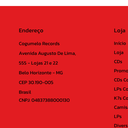
Endereço
Loja
Início
Cogumelo Records
Loja
Avenida Augusto De Lima,
CDs
555 - Lojas 21 e 22
Promo
Belo Horizonte - MG
CDs C
CEP 30.190-005
LPs C
Brasil
K7s C
CNPJ: 04837388000130
Camis
LPs
Divers