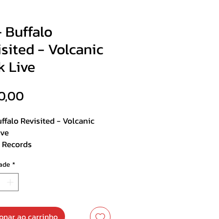
 Buffalo
sited - Volcanic
k Live
Preço
0,00
ffalo Revisited - Volcanic
ive
n Records
se
ade
*
st :
rise (Come My Way)
edom
onar ao carrinho