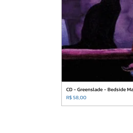
CD - Greenslade - Bedside Ma
Preço
R$ 58,00