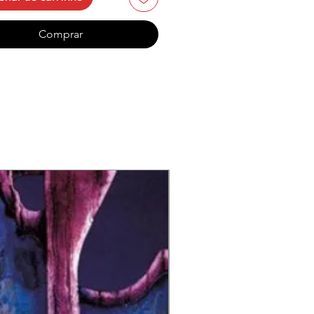
My Death
 Prophet
Comprar
Pound of Flesh II – Shylock