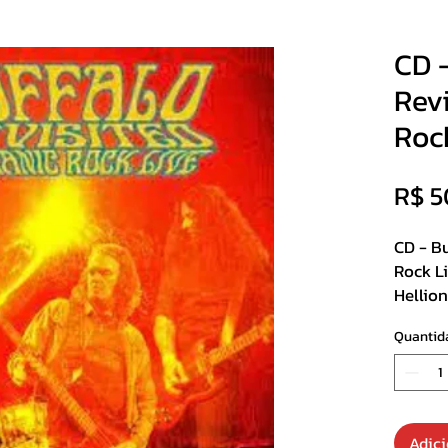
CD -
Revi
Roc
R$ 5
CD - Bu
Rock L
Hellio
Slipca
Quantid
Track Li
1. Sun
2. Fre
Adici