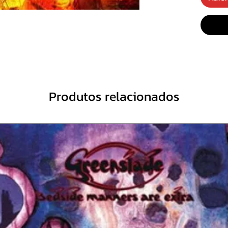
3. Til 
4. The
5. I – 
Produtos relacionados