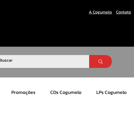
A Cogumelo
Contato
Promoções
CDs Cogumelo
LPs Cogumelo