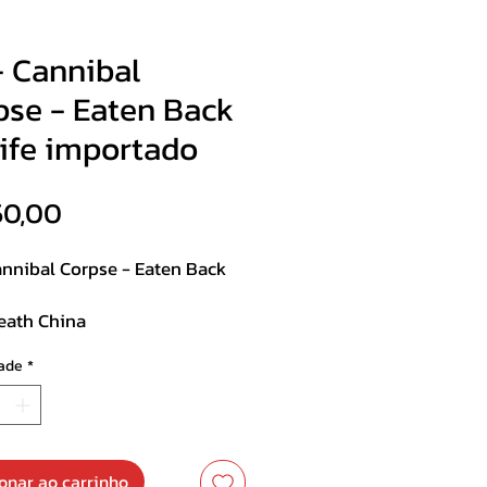
- Cannibal
pse - Eaten Back
Life importado
Preço
50,00
annibal Corpse - Eaten Back
eath China
ado
ade
*
st :
edded Humans
ble Autopsy
onar ao carrinho