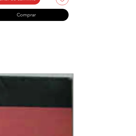
 Them to Death
gled
Comprar
tered Remains, Splattered
 in a Casket
ing Head
 Undead Will Feast
ody Chunks
kull Full of Maggots
ied in the Backyard
edia Track:
n in a Casket (Live)