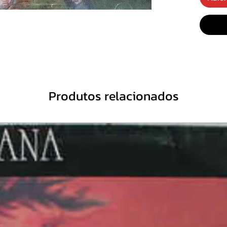
3. Put
4. Man
5. Scat
Brains
6. Born
7. Rott
8. The
Produtos relacionados
9. Blo
10. A S
11. Bur
Multim
12. Bor