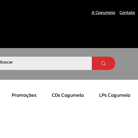
A Cogumelo
Contato
Promoções
CDs Cogumelo
LPs Cogumelo