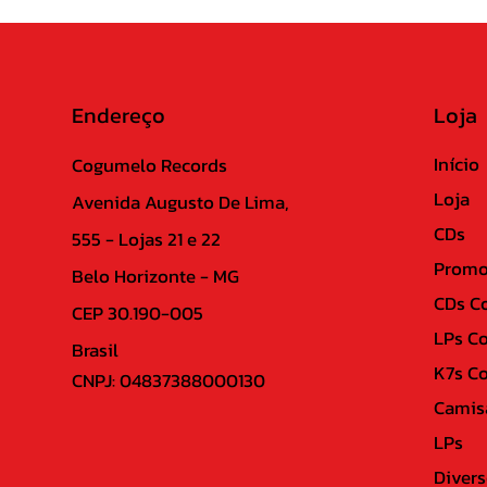
Endereço
Loja
Início
Cogumelo Records
Loja
Avenida Augusto De Lima,
CDs
555 - Lojas 21 e 22
Promo
Belo Horizonte - MG
CDs C
CEP 30.190-005
LPs C
Brasil
K7s C
CNPJ: 04837388000130
Camis
LPs
Divers