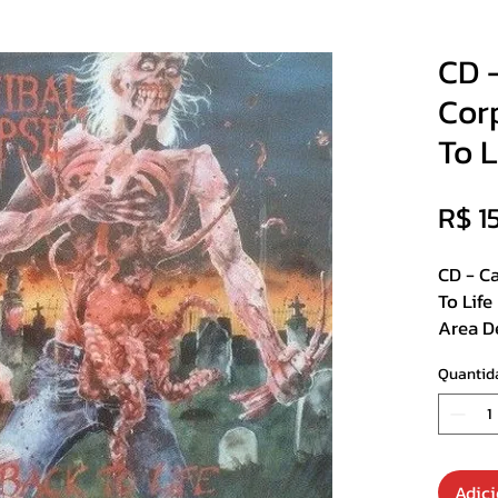
CD 
Cor
To 
R$ 1
CD - C
To Life
Area D
Import
Quantid
Track Li
1. Shr
2. Edi
Adici