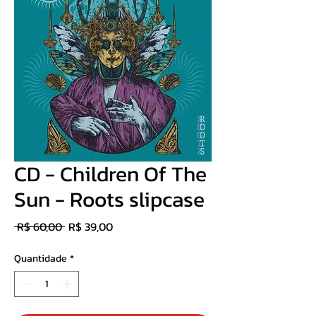
CD - Children Of The
Sun - Roots slipcase
Preço
Preço
 R$ 60,00 
R$ 39,00
normal
promocional
Quantidade
*