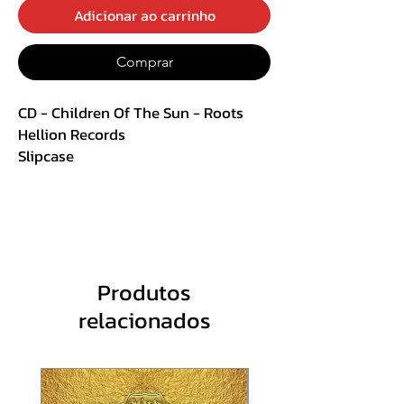
Adicionar ao carrinho
Comprar
CD - Children Of The Sun - Roots
Hellion Records
Slipcase
Track List :
1 Reflection
2 Leaves
3 Blood Boils Hot
Produtos
4 Gaslighting
relacionados
5 Eden
6 Willow Tree
7 Roots
8 Man In The Moon