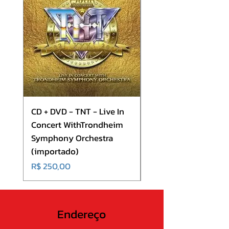
9 Gaslighting
10 The Soul
11 In Silva
12 Thunder
13 Epilogue
CD + DVD - TNT - Live In
CD - Europe - Europ
Concert WithTrondheim
(importado)
Symphony Orchestra
Preço
R$ 180,00
(importado)
Preço
R$ 250,00
Endereço