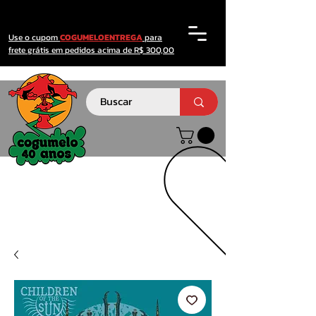
Use o cupom
COGUMELOENTREGA
para
frete grátis em pedidos acima de R$ 300,00