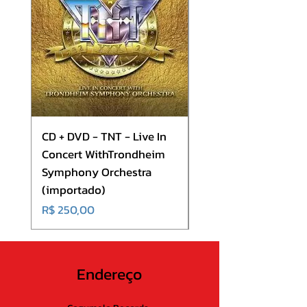
10. Among The Gods
CD + DVD - TNT - Live In
CD - Europe - Europ
Concert WithTrondheim
(importado)
Symphony Orchestra
Preço
R$ 180,00
(importado)
Preço
R$ 250,00
Endereço