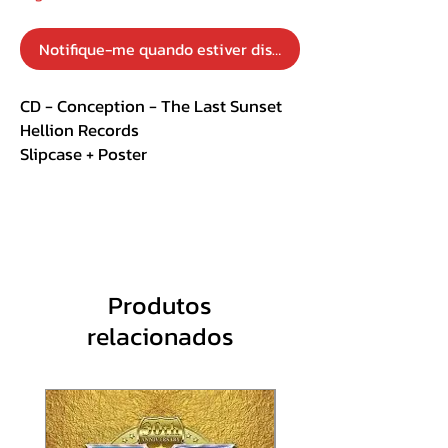
Notifique-me quando estiver disponível
CD - Conception - The Last Sunset
Hellion Records
Slipcase + Poster
Track List:
01. Prevision
02. Building A Force
03. War Of Hate
Produtos
04. Bowed Down With Sorrow
relacionados
05. Fairy's Dance
06. Another World
07. Elegy
08. The Last Sunset
09. Live To Survive