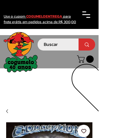
Use o cupom
COGUMELOENTREGA
para
frete grátis em pedidos acima de R$ 300,00