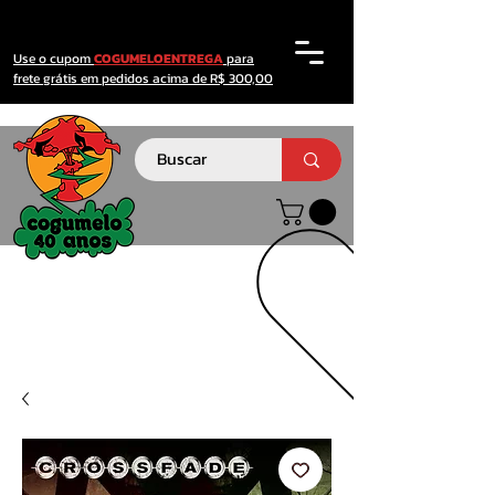
Use o cupom
COGUMELOENTREGA
para
frete grátis em pedidos acima de R$ 300,00