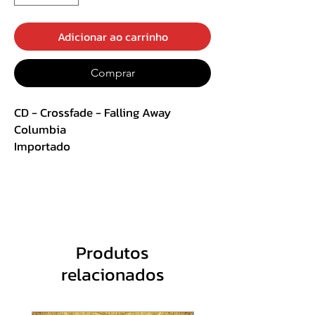
Adicionar ao carrinho
Comprar
CD - Crossfade - Falling Away
Columbia
Importado
Hard Rock
Track List :
1 Washing The World Away 3:54
2 Already Gone 3:28
Produtos
3 Someday 3:55
relacionados
4 Invincible 4:13
5 Falling Away 4:04