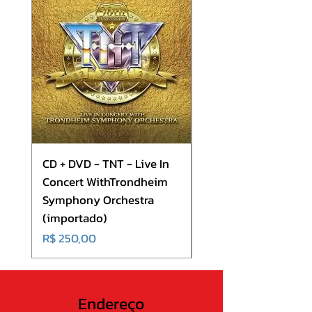
7. A Beast to Praise
8. Leviathan
9. We Are the Apocalypse
CD + DVD - TNT - Live In
CD - Europe - Europ
Concert WithTrondheim
(importado)
Symphony Orchestra
Preço
R$ 180,00
(importado)
Preço
R$ 250,00
Endereço