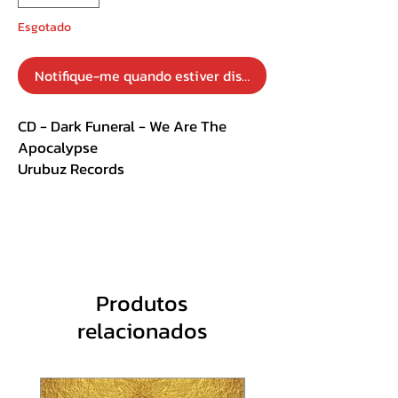
Esgotado
Notifique-me quando estiver disponível
CD - Dark Funeral - We Are The
Apocalypse
Urubuz Records
Slipcase com poster
Track List :
1. Nightfall
2. Let the Devil In
Produtos
3. When Our Vengeance Is Done
relacionados
4. Nosferatu
5. When Im Gone
6. Beyond the Grave