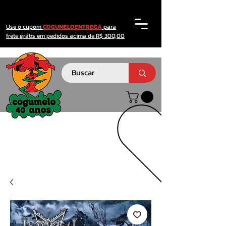
Use o cupom
COGUMELOENTREGA
para
frete grátis em pedidos acima de R$ 300,00