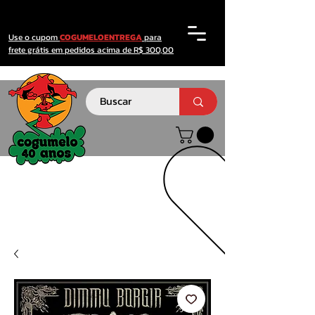
Use o cupom
COGUMELOENTREGA
para
frete grátis em pedidos acima de R$ 300,00