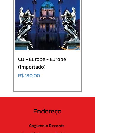
CD - Europe - Europe
CD - DEFALLA –
(importado)
Kingzobullshitbackin
ffect 92 (PRÉ VENDA
Preço
R$ 180,00
Preço
R$ 53,00
Endereço
Cogumelo Records