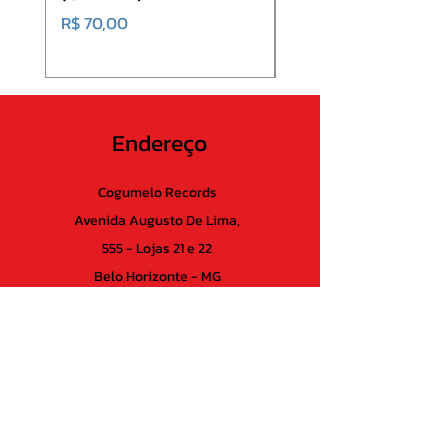
10. Here s to You
Preço
R$ 70,00
11. Bring Down the Rain
Endereço
Cogumelo Records
Avenida Augusto De Lima,
555 - Lojas 21 e 22
Belo Horizonte - MG
CEP
30.190-005
Brasil
CNPJ:
04837388000130
Suporte ao cliente