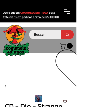
Use o cupom
COGUMELOENTREGA
para
frete grátis em pedidos acima de R$ 300,00
CD - Dio - Strange