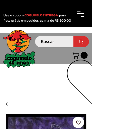
Use o cupom
COGUMELOENTREGA
para
frete grátis em pedidos acima de R$ 300,00