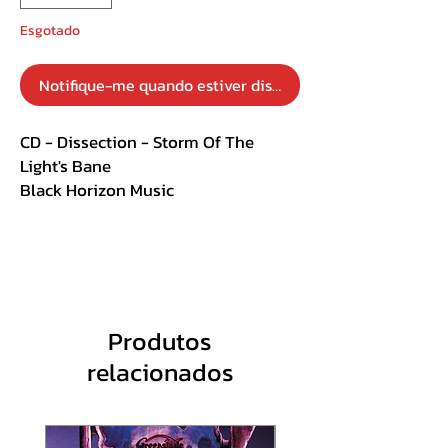
Esgotado
Notifique-me quando estiver disponível
CD - Dissection - Storm Of The
Light's Bane
Black Horizon Music
Importado
Duplo
Peça Unica
Track List :
Produtos
CD 1
relacionados
1. At the Fathomless Depths
2. Night’s Blood
3. Unhallowed