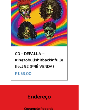
9. Saa raa og kald
10. I vaar herres navn…
CD - DEFALLA –
CD - Volkana - Mindt
Kingzobullshitbackinfulle
(CD + DVD)
ffect 92 (PRÉ VENDA)
Preço
R$ 70,00
Preço
R$ 53,00
Endereço
Cogumelo Records