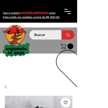
Use o cupom
COGUMELOENTREGA
para
frete grátis em pedidos acima de R$ 300,00