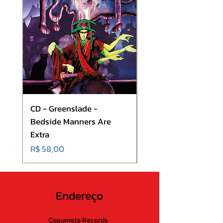
CD - Greenslade -
CD - Hibria - On The
Bedside Manners Are
Shortness Of Life
Extra
Preço
R$ 50,00
Preço
R$ 58,00
Endereço
Cogumelo Records