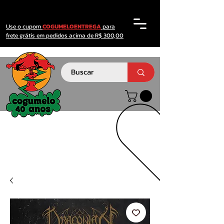
Use o cupom
COGUMELOENTREGA
para
frete grátis em pedidos acima de R$ 300,00