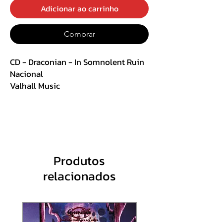
Adicionar ao carrinho
Comprar
CD - Draconian - In Somnolent Ruin
Nacional
Valhall Music
TRACK LIST:
1. I Welcome Thy Arrow
2. The Monochrome Blade
3. Anima
4. The Face of God
Produtos
5. I Gave You Wings
relacionados
6. Asteria Beneath the Tranquil Sea
7. Cold Heavens
8. Misanthrope River
9. Lethe