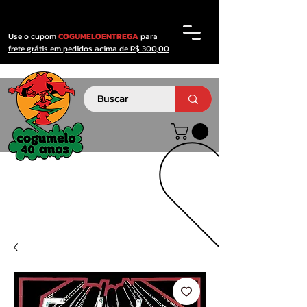
Use o cupom
COGUMELOENTREGA
para
frete grátis em pedidos acima de R$ 300,00