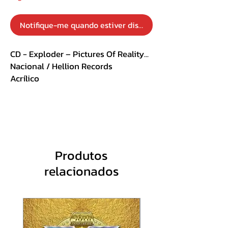
Notifique-me quando estiver disponível
CD - Exploder – Pictures Of Reality...
Nacional / Hellion Records
Acrílico
Pictures Of Reality LP. 1989
1. Exploder
2. Xenophobia
3. Fear Of The Cold
4. King Of The Sky
Produtos
5. Mercenary
relacionados
6. Berlin
7. Wasted Life
King Of The Sky Demo, 1987
8. Aladin
Sanguineo Session, 1993