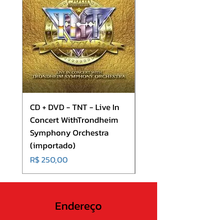
8 Seven Men
9 Into the Daytime
10 Maryanne
CD + DVD - TNT - Live In
CD - Europe - Europ
Concert WithTrondheim
(importado)
Symphony Orchestra
Preço
R$ 180,00
(importado)
Preço
R$ 250,00
Endereço