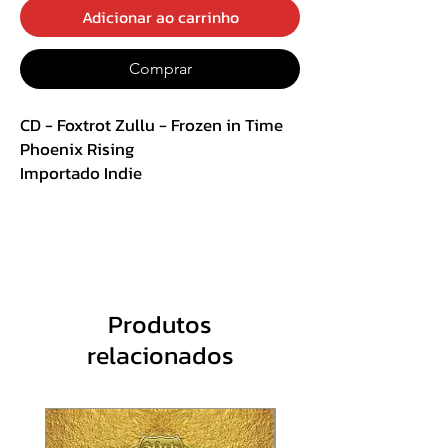
Adicionar ao carrinho
Comprar
CD - Foxtrot Zullu - Frozen in Time
Phoenix Rising
Importado Indie
Track List :
1 The American
2 The Day the Moon Crashed to the
Ground
Produtos
3 A Pretty Perfect God Damned Day`
relacionados
4 A Statue of My Friend
5 Reply
6 Cop Cars and Credit Cards
7 Did You Know