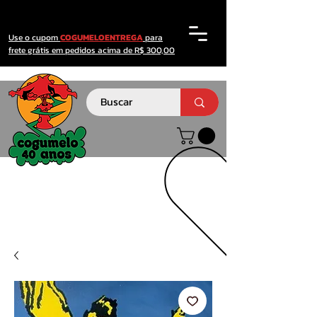
Use o cupom
COGUMELOENTREGA
para
frete grátis em pedidos acima de R$ 300,00