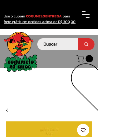
Use o cupom
COGUMELOENTREGA
para
frete grátis em pedidos acima de R$ 300,00