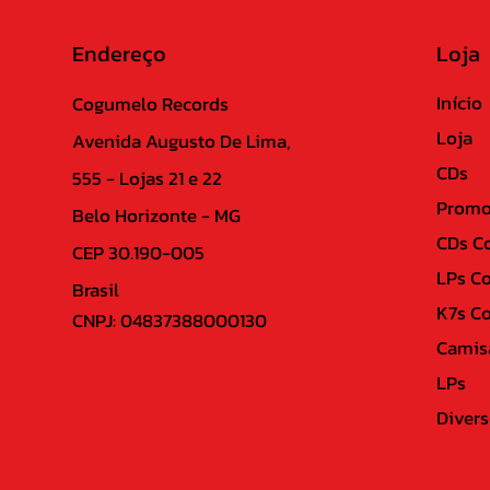
Endereço
Loja
Início
Cogumelo Records
Loja
Avenida Augusto De Lima,
CDs
555 - Lojas 21 e 22
Promo
Belo Horizonte - MG
CDs C
CEP 30.190-005
LPs C
Brasil
K7s C
CNPJ: 04837388000130
Camis
LPs
Divers