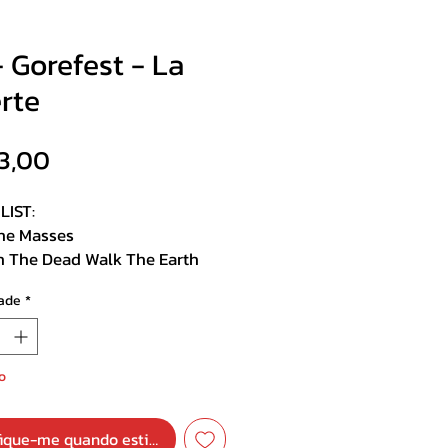
 Gorefest - La
rte
Preço
3,00
LIST:
The Masses
n The Dead Walk The Earth
Could Make Me Kill
ade
*
cious Intent
e State
Call
Death And Chaos
o
To Fall
rcism
fique-me quando estiver disponível