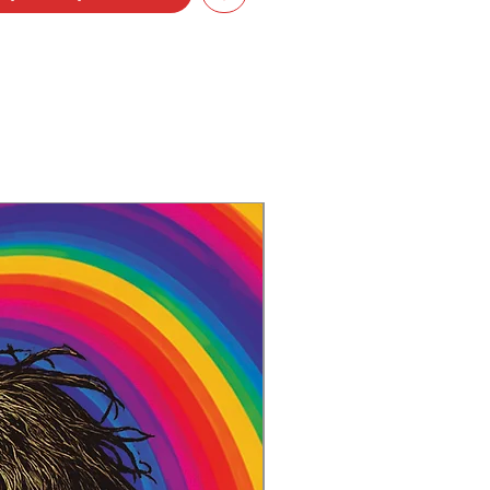
l Fingers Bleed
e New Gods
Muerte