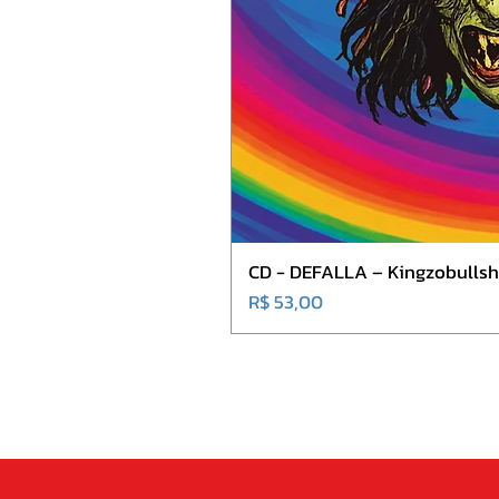
CD - DEFALLA – Kingzobullshi
Preço
R$ 53,00