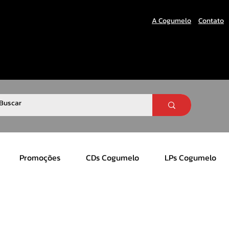
A Cogumelo
Contato
Promoções
CDs Cogumelo
LPs Cogumelo