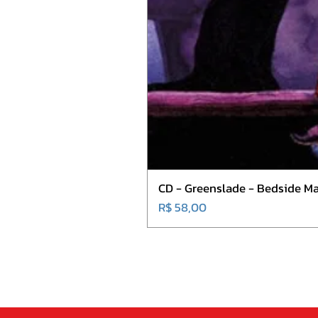
CD - Greenslade - Bedside Ma
Preço
R$ 58,00