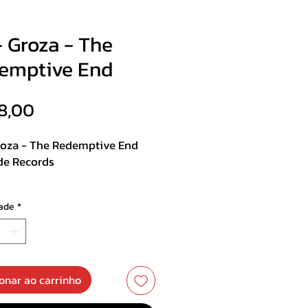
- Groza - The
emptive End
Preço
8,00
roza - The Redemptive End
e Records
st :
ade
*
n in Styx – Part I :
rsion
en in Styx – Part II : Descent
ance of Irony
onar ao carrinho
 Redemptive End