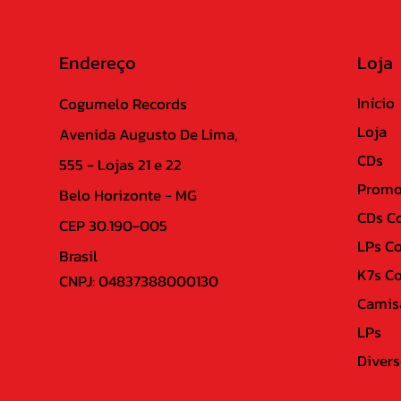
Endereço
Loja
Início
Cogumelo Records
Loja
Avenida Augusto De Lima,
CDs
555 - Lojas 21 e 22
Promo
Belo Horizonte - MG
CDs C
CEP 30.190-005
LPs C
Brasil
K7s C
CNPJ: 04837388000130
Camis
LPs
Divers