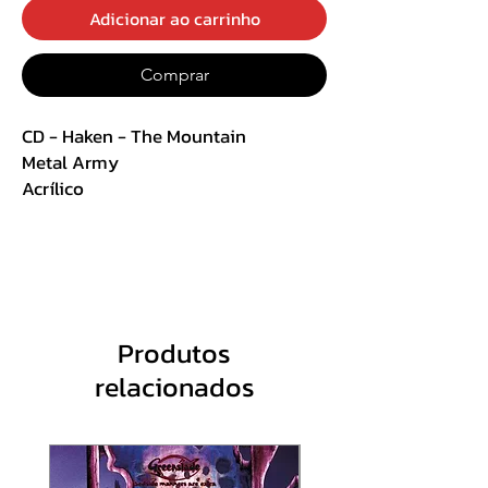
Adicionar ao carrinho
Comprar
CD - Haken - The Mountain
Metal Army
Acrílico
Track List:
1. The Path
2. Atlas Stone
3. Cockroach King
Produtos
4. In Memorian
relacionados
5. Because It’s There
6. Falling Back To Earth
7. As Death Embraces
8. Pareidolia