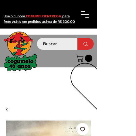
Use o cupom
COGUMELOENTREGA
para
frete grátis em pedidos acima de R$ 300,00