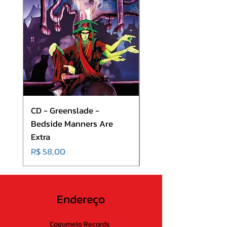
9. Somebody
CD - Greenslade -
CD - Hibria - On The
Bedside Manners Are
Shortness Of Life
Extra
Preço
R$ 50,00
Preço
R$ 58,00
Endereço
Cogumelo Records