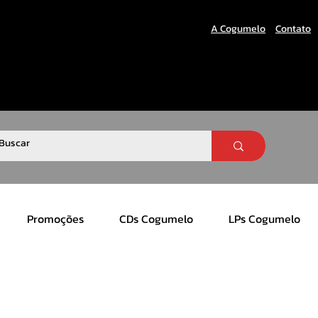
A Cogumelo
Contato
Promoções
CDs Cogumelo
LPs Cogumelo