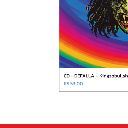
CD - DEFALLA – Kingzobullshi
Preço
R$ 53,00