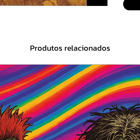
5
Night
Hero
Produtos relacionados