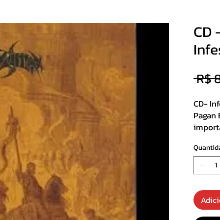
CD 
Inf
 R$ 
CD- In
Pagan 
import
Quantid
Gravad
1
Secha
2
Wolfi
3
Victi
Adici
4
Instr