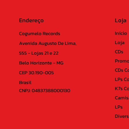
Endereço
Loja
Início
Cogumelo Records
Loja
Avenida Augusto De Lima,
CDs
555 - Lojas 21 e 22
Promo
Belo Horizonte - MG
CDs C
CEP 30.190-005
LPs C
Brasil
K7s C
CNPJ: 04837388000130
Camis
LPs
Divers