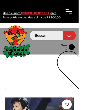
Use o cupom
COGUMELOENTREGA
para
frete grátis em pedidos acima de R$ 300,00