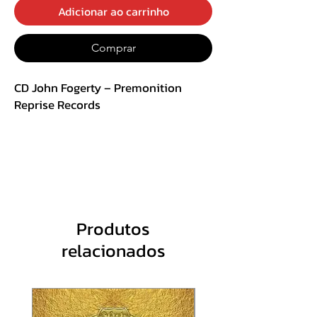
Adicionar ao carrinho
Comprar
CD John Fogerty ‎– Premonition
Reprise Records
1 Born On The Bayou - 4:51
2 Green River - 3:34
3 Suzie Q. - 5:24
4 I Put A Spell On You - 5:02
5 Who'll Stop The Rain - 2:47
6 Premonition - 3:08
Produtos
7 Almost Saturday Night - 2:26
relacionados
8 Rockin' All Over The World - 2:55
9 Joy Of My Life - 03:55
10 Down On The Corner - 2:57
11 Centerfield - 3:54