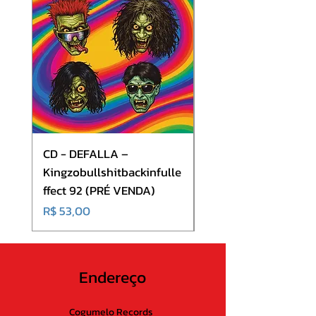
Bonus Tracks :
9 Nichits Bewegt Sich 5:05
10 Vankina 5:17
CD - DEFALLA –
CD - Volkana - Mindt
Kingzobullshitbackinfulle
(CD + DVD)
ffect 92 (PRÉ VENDA)
Preço
R$ 70,00
Preço
R$ 53,00
Endereço
Cogumelo Records