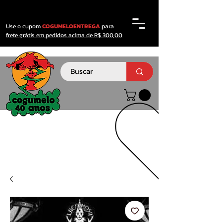
Use o cupom
COGUMELOENTREGA
para
frete grátis em pedidos acima de R$ 300,00