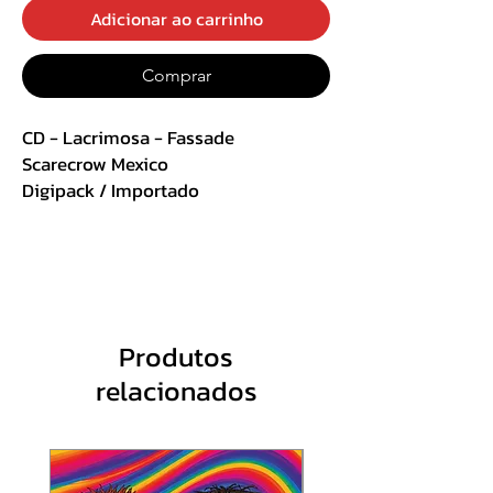
Adicionar ao carrinho
Comprar
CD - Lacrimosa - Fassade
Scarecrow Mexico
Digipack / Importado
Track List :
1 Fassade - 1. Satz 9:19
2 Der Morgen Danach 4:26
3 Senses 6:04
Produtos
4 Warum So Tief 9:11
relacionados
5 Fassade - 2. Satz 5:34
6 Liebesspiel 4:38
7 Stumme Worte 5:58
8 Fassade - 3. Satz 7:45