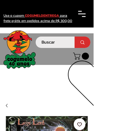
Use o cupom
COGUMELOENTREGA
para
frete grátis em pedidos acima de R$ 300,00