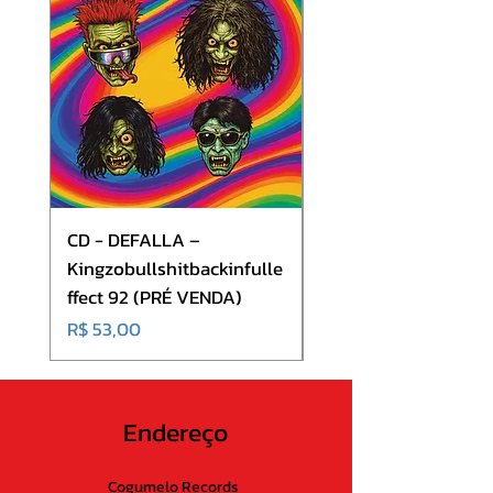
9. Speed of Sound
CD - DEFALLA –
CD - Volkana - Mindt
Kingzobullshitbackinfulle
(CD + DVD)
ffect 92 (PRÉ VENDA)
Preço
R$ 70,00
Preço
R$ 53,00
Endereço
Cogumelo Records