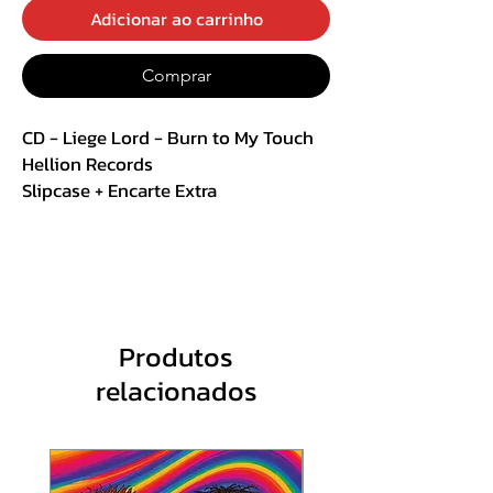
Adicionar ao carrinho
Comprar
CD - Liege Lord - Burn to My Touch
Hellion Records
Slipcase + Encarte Extra
Track List:
1. Transgressor
2. Birds of Prey
3. Cast Out
Produtos
4. Portrait of Despair
relacionados
5. Black Lit Knights
6. The Manic´s Mask
7. Legend
8. Walking Fire