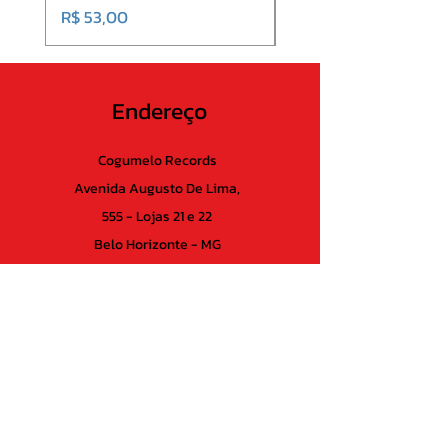
Preço
R$ 53,00
Endereço
Cogumelo Records
Avenida Augusto De Lima,
555 - Lojas 21 e 22
Belo Horizonte - MG
CEP
30.190-005
Brasil
CNPJ:
04837388000130
Suporte ao cliente
Contato
Perguntas Frequentes