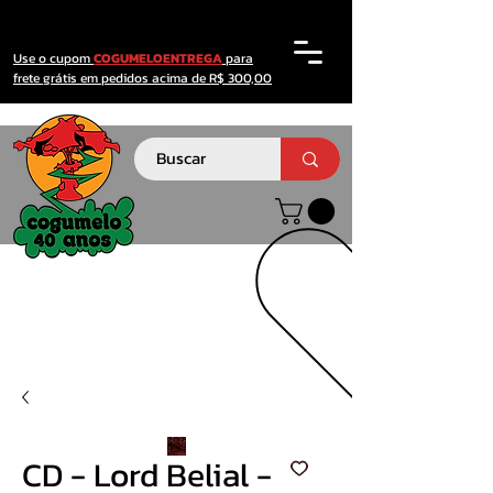
Use o cupom
COGUMELOENTREGA
para
frete grátis em pedidos acima de R$ 300,00
CD - Lord Belial -