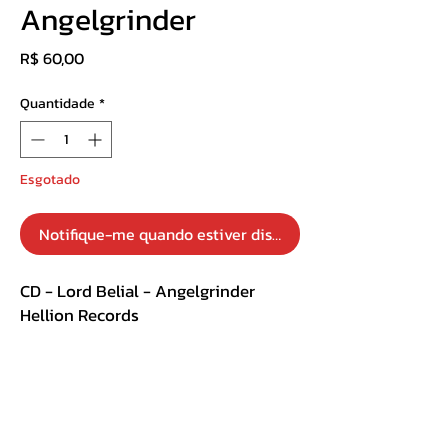
Angelgrinder
Preço
R$ 60,00
Quantidade
*
Esgotado
Notifique-me quando estiver disponível
CD - Lord Belial - Angelgrinder
Hellion Records
Track List :
1. Dominus Bellum (Intro)
2. Angelgrinder