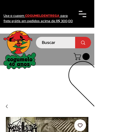
Use o cupom
COGUMELOENTREGA
para
frete grátis em pedidos acima de R$ 300,00