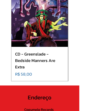
9. Doomsday Elite
10. 503
11. Thousand-Fold Death
CD - Greenslade -
CD - Hibria - On The
Bedside Manners Are
Shortness Of Life
Extra
Preço
R$ 50,00
Preço
R$ 58,00
Endereço
Cogumelo Records