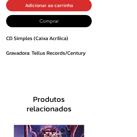
Adicionar ao carrinho
Comprar
CD Simples (Caixa Acrílica)
Gravadora: Tellus Records/Century
Media
TRACK LIST:
1. Frontschwein
2. The Blond Beast
3. Afrika
Produtos
4. Wartheland
relacionados
5. Rope Of Regret
6. Between The Wolf-Packs
7. Nebelwerfer
8. Falaise: Cauldron Of Blood