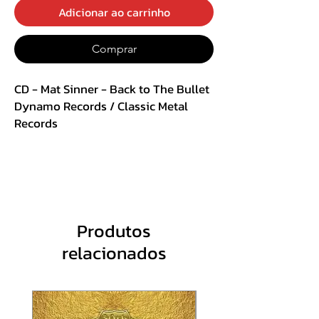
Adicionar ao carrinho
Comprar
CD - Mat Sinner - Back to The Bullet
Dynamo Records / Classic Metal
Records
Acrílico
Track List:
1. Back To The Bullet
2. Tear Down The Wall
Produtos
3. Every Second Counts
relacionados
4. Call My Name
5. Crazy Horse
6. In The Name Of Rock N Roll
(Explicit)