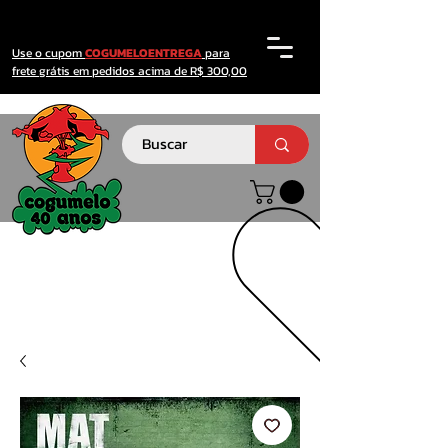
Use o cupom
COGUMELOENTREGA
para
frete grátis em pedidos acima de R$ 300,00