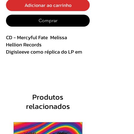
Adicionar ao carrinho
Comprar
CD - Mercyful Fate ‎ Melissa
Hellion Records
Digisleeve como réplica do LP em
Gatefold
Track List:
1. Evil
2. Curse Of The Pharaohs
Produtos
3. Into The Coven
relacionados
4. At The Sound Of The Demon Bell
5. Black Funeral
6. Satan's Fall
7. Melissa