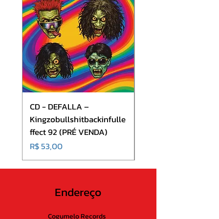
CD - DEFALLA –
CD - Volkana - Mindt
Kingzobullshitbackinfulle
(CD + DVD)
ffect 92 (PRÉ VENDA)
Preço
R$ 70,00
Preço
R$ 53,00
Endereço
Cogumelo Records