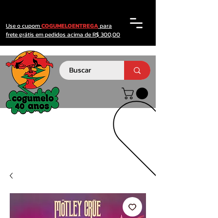
Use o cupom
COGUMELOENTREGA
para
frete grátis em pedidos acima de R$ 300,00