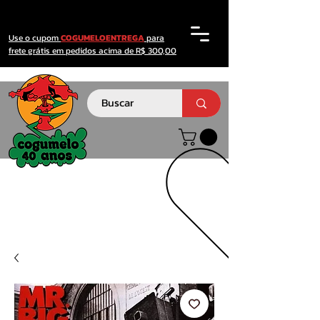
Use o cupom
COGUMELOENTREGA
para
frete grátis em pedidos acima de R$ 300,00