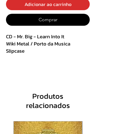
Adicionar ao carrinho
Comprar
CD - Mr. Big - Learn Into It
Wiki Metal / Porto da Musica
Slipcase
Track List :
1. Jesus, Mary, and the Holy Ghost
2. Firehead
Produtos
relacionados
3. Strange Highways
4. Hollywood Black