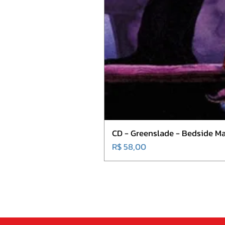
CD - Greenslade - Bedside Ma
Preço
R$ 58,00