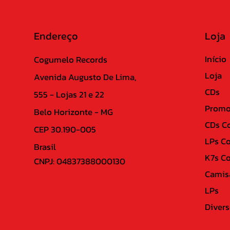
Endereço
Loja
Início
Cogumelo Records
Loja
Avenida Augusto De Lima,
CDs
555 - Lojas 21 e 22
Promo
Belo Horizonte - MG
CDs C
CEP 30.190-005
LPs C
Brasil
K7s C
CNPJ: 04837388000130
Camis
LPs
Divers