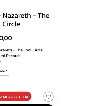
- Nazareth - The
 Circle
Preço
0,00
zareth - The Fool Circle
ami Records
o
ade
*
st:
sed to Kill
ther Year
nlight Eyes
onar ao carrinho
the Silo