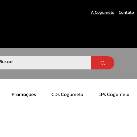
A Cogumelo
Contato
Promoções
CDs Cogumelo
LPs Cogumelo