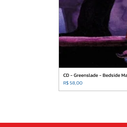
CD - Greenslade - Bedside Ma
Preço
R$ 58,00