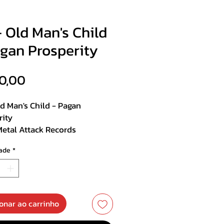
 Old Man's Child
agan Prosperity
Preço
0,00
d Man's Child - Pagan
rity
Metal Attack Records
o
ade
*
st :
 Millennium King
ind the Mask
onar ao carrinho
l Possessed