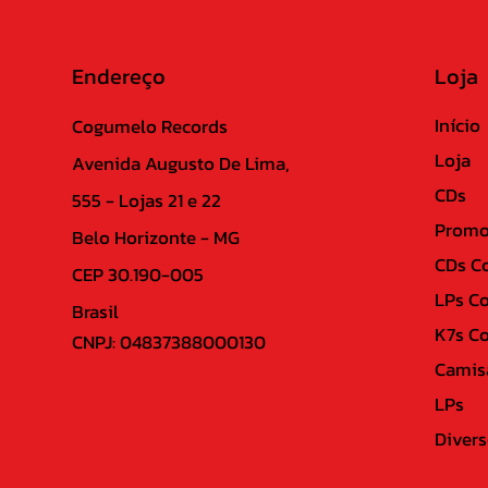
Endereço
Loja
Início
Cogumelo Records
Loja
Avenida Augusto De Lima,
CDs
555 - Lojas 21 e 22
Promo
Belo Horizonte - MG
CDs C
CEP 30.190-005
LPs C
Brasil
K7s C
CNPJ: 04837388000130
Camis
LPs
Divers