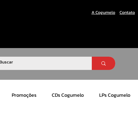
A Cogumelo
Contato
Promoções
CDs Cogumelo
LPs Cogumelo