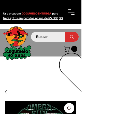
Use o cupom
COGUMELOENTREGA
para
frete grátis em pedidos acima de R$ 300,00