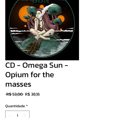
CD - Omega Sun -
Opium for the
masses
Preço
Preço
 R$ 53,00 
R$ 38,16
normal
promocional
Quantidade
*