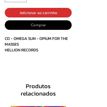
Adicionar ao carrinho
Comprar
CD - OMEGA SUN - OPIUM FOR THE
MASSES
HELLION RECORDS
HARD ROCK/STONER ESLOVENIA
TRACK LIST:
1. Despising What You See
Produtos
2. Burn Away
relacionados
3. Kneel
4. No Time To Stay