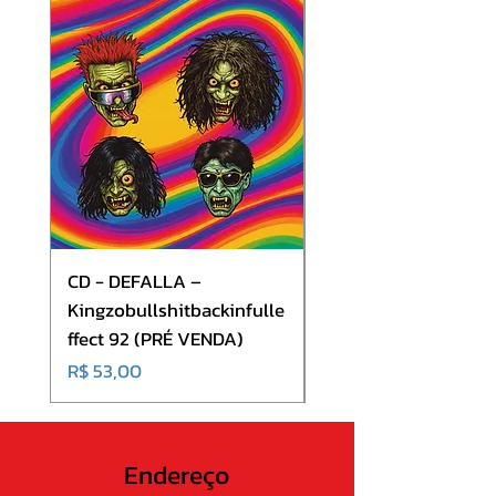
5. Masquerade
6. Diego
CD - DEFALLA –
CD - Volkana - Mindt
Kingzobullshitbackinfulle
(CD + DVD)
ffect 92 (PRÉ VENDA)
Preço
R$ 70,00
Preço
R$ 53,00
Endereço