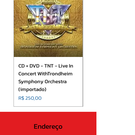
9. Ignorance and Innocence
10. Undying
11. Just Like You
CD + DVD - TNT - Live In
CD - Europe - Europ
Concert WithTrondheim
(importado)
Symphony Orchestra
Preço
R$ 180,00
(importado)
Preço
R$ 250,00
Endereço