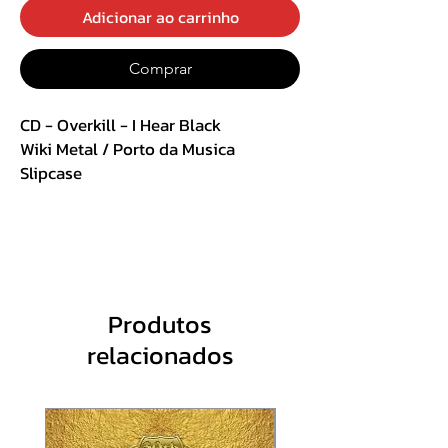
Adicionar ao carrinho
Comprar
CD - Overkill - I Hear Black
Wiki Metal / Porto da Musica
Slipcase
Track List :
1. Dreaming in Columbian
2. I Hear Black
3. World of Hurt
Produtos
4. Feed My Head
relacionados
5. Shades of Grey
6. Spiritual Void
7. Ghost Dance
8. Weight of the World