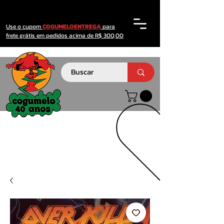
Use o cupom
COGUMELOENTREGA
para
frete grátis em pedidos acima de R$ 300,00